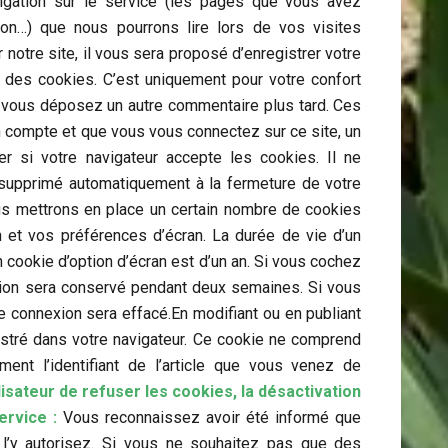
vigation sur le service (les pages que vous avez
tion…) que nous pourrons lire lors de vos visites
notre site, il vous sera proposé d’enregistrer votre
des cookies. C’est uniquement pour votre confort
si vous déposez un autre commentaire plus tard. Ces
n compte et que vous vous connectez sur ce site, un
r si votre navigateur accepte les cookies. Il ne
supprimé automatiquement à la fermeture de votre
us mettrons en place un certain nombre de cookies
 et vos préférences d’écran. La durée de vie d’un
 cookie d’option d’écran est d’un an. Si vous cochez
xion sera conservé pendant deux semaines. Si vous
 connexion sera effacé.En modifiant ou en publiant
istré dans votre navigateur. Ce cookie ne comprend
ent l’identifiant de l’article que vous venez de
ilisateur de refuser les cookies, la désactivation
ervice :
Vous reconnaissez avoir été informé que
t l’y autorisez. Si vous ne souhaitez pas que des