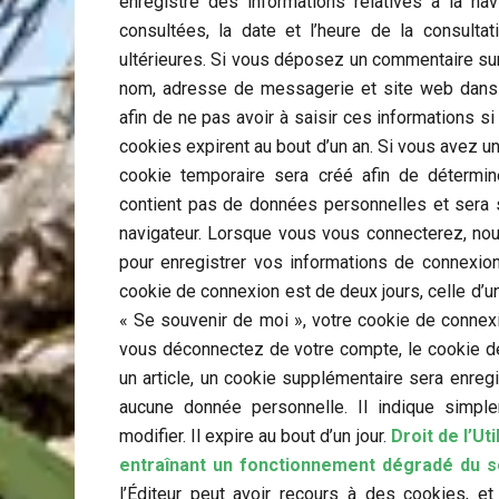
enregistre des informations relatives à la na
consultées, la date et l’heure de la consulta
ultérieures. Si vous déposez un commentaire sur 
nom, adresse de messagerie et site web dans 
afin de ne pas avoir à saisir ces informations 
cookies expirent au bout d’un an. Si vous avez u
cookie temporaire sera créé afin de détermine
contient pas de données personnelles et sera 
navigateur. Lorsque vous vous connecterez, no
pour enregistrer vos informations de connexion
cookie de connexion est de deux jours, celle d’un
« Se souvenir de moi », votre cookie de conne
vous déconnectez de votre compte, le cookie de
un article, un cookie supplémentaire sera enreg
aucune donnée personnelle. Il indique simplem
modifier. Il expire au bout d’un jour.
Droit de l’Ut
entraînant un fonctionnement dégradé du s
l’Éditeur peut avoir recours à des cookies, e